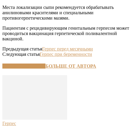
Места локализации сыпи рекомендуется обрабатывать
анилиновыми красителями и специальными
противогерпетическими мазями.
Пациентам с рецидивирующим генитальным герпесом может
проводиться вакцинация герпетической поливалентной
вакциной.
Предыдущая статья
Герпес перед месячными
Следующая статья
Герпес при беременности
СХОЖИЕ СТАТЬИ
БОЛЬШЕ ОТ АВТОРА
Герпес