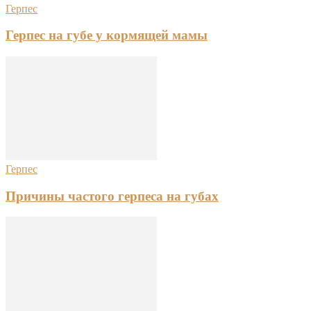
Герпес
Герпес на губе у кормящей мамы
Герпес
Причины частого герпеса на губах