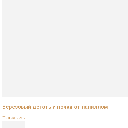
Березовый деготь и почки от папиллом
Папилломы