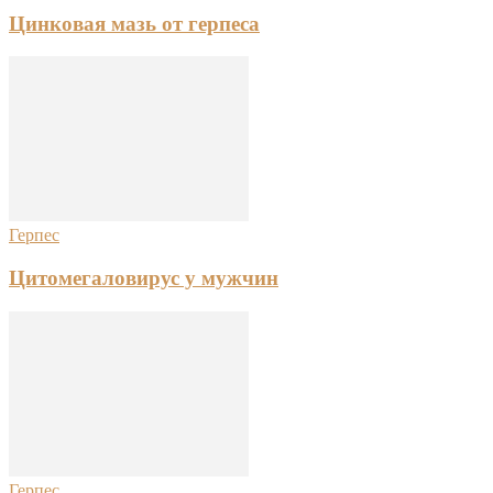
Цинковая мазь от герпеса
Герпес
Цитомегаловирус у мужчин
Герпес