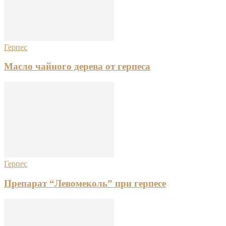
Герпес
Масло чайного дерева от герпеса
Герпес
Препарат “Левомеколь” при герпесе