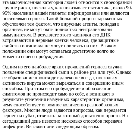
эта малочисленная категория людей относится к своеобразной
группе риска, поскольку, как показывает статистика, около 90-
95% населения нашей планеты инфицированы или являются
носителями герпеса. Такой большой процент зараженных
обусловлен тем фактом, что вирусные агенты, попадая в
организм, не могут быть полностью нейтрализованы
иммунитетом. В результате этого частички его ДНК
встраиваются в нервные клетки человека, где защитные
свойства организма не могут повлиять на них. В таком
положении они могут оставаться достаточно долго до
момента своего пробуждения.
Одним из его наиболее ярких проявлений герпеса служит
появление специфической сыпи в районе рта или губ. Однако
ее образование происходит далеко не всегда, поскольку
активность вируса может выражаться и совершенно иным
способом. При этом его пробуждение и образование
симптомов не происходит само по себе, а возникает в
результате угнетения иммунных характеристик организма,
чему способствует огромное количество разнообразных
факторов. Многие люди задаются вопросом, как передается
герпес на губах, ответить на который достаточно просто. На
сегодняшний день известно несколько способов передачи
инфекции. Выглядят они следующим образом: