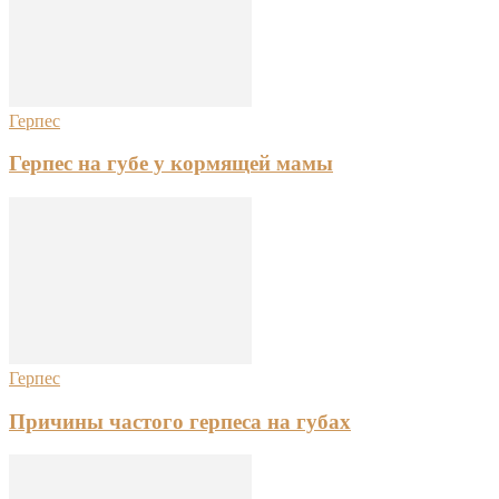
Герпес
Герпес на губе у кормящей мамы
Герпес
Причины частого герпеса на губах