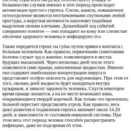
большинстве случаев именно в этот период происходит
активизация простого герпеса. Сопли, кашель, повышенное
потоотделение являются неотъемлемыми спутниками любой
простуды, а вирусная активность наполняет подобные
выделения своими клетками. Дальнейший ход событий
совершенно понятен — они попадают на кожу или слизистые
оболочки здорового человека и инфицируют его.
Также передается герпес на губах путем прямого контакта с
больным человеком. Как правило, первичными симптомами
болезни служат зуд и жжение, появляющиеся в местах
будущих высыпаний. Через несколько дней после этого
появляются сами прыщи, наполненные жидкостью. Именно
она содержит наибольшую концентрацию вируса и
представляет особую опасность для окружающих. При этом от
того, сколько дней жидкость будет находиться внутри
пузырьков, и зависит заразность человека. Спустя некоторое
время прыщи лопаются, а на их месте возникают язвы,
покрывающиеся твердой корочкой. Как только это произошло,
больной перестает представлять угрозу. Как правило, весь
цикл развития и подавления герпеса занимает около 14-20
дней, в зависимости от состояния иммунной системы. При
этом весь этот период человек способен распространять
инфекцию, даже не подозревая об этом.