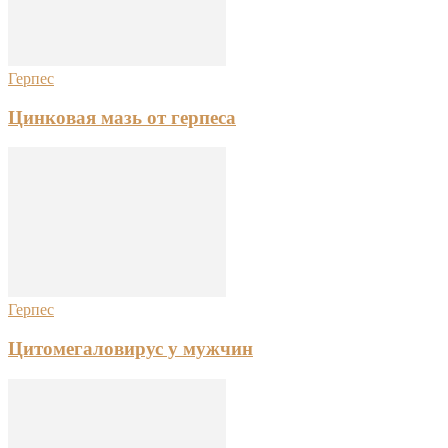
Герпес
Цинковая мазь от герпеса
Герпес
Цитомегаловирус у мужчин