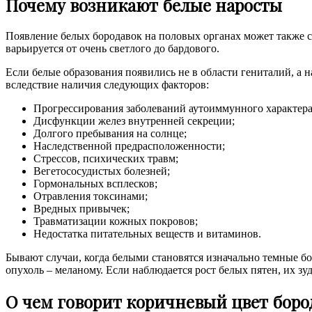
Почему возникают белые наросты
Появление белых бородавок на половых органах может также 
варьируется от очень светлого до бардового.
Если белые образования появились не в области гениталий, а 
вследствие наличия следующих факторов:
Прогрессирования заболеваний аутоиммунного характера
Дисфункции желез внутренней секреции;
Долгого пребывания на солнце;
Наследственной предрасположенности;
Стрессов, психических травм;
Вегетососудистых болезней;
Гормональных всплесков;
Отравления токсинами;
Вредных привычек;
Травматизации кожных покровов;
Недостатка питательных веществ и витаминов.
Бывают случаи, когда белыми становятся изначально темные б
опухоль – меланому. Если наблюдается рост белых пятен, их зу
О чем говорит коричневый цвет боро