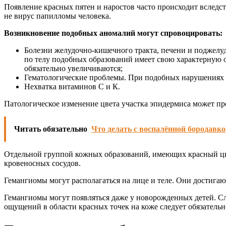
Появление красных пятен и наростов часто происходит вследс
не вирус папилломы человека.
Возникновение подобных аномалий могут спровоцировать:
Болезни желудочно-кишечного тракта, печени и поджелуд
по телу подобных образований имеет свою характерную о
обязательно увеличиваются;
Гематологические проблемы. При подобных нарушениях ч
Нехватка витаминов С и К.
Патологическое изменение цвета участка эпидермиса может про
Читать обязательно
Что делать с воспалённой бородавк
Отдельной группой кожных образований, имеющих красный цве
кровеносных сосудов.
Гемангиомы могут располагаться на лице и теле. Они достигаю
Гемангиомы могут появляться даже у новорожденных детей. С
ощущений в области красных точек на коже следует обязательно