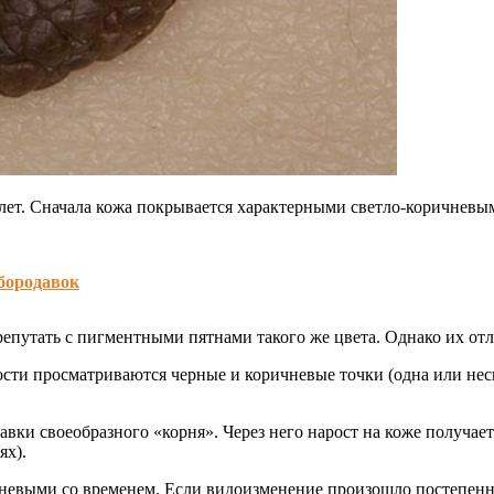
 лет. Сначала кожа покрывается характерными светло-коричневы
бородавок
епутать с пигментными пятнами такого же цвета. Однако их отл
ти просматриваются черные и коричневые точки (одна или нескол
авки своеобразного «корня». Через него нарост на коже получае
ях).
невыми со временем. Если видоизменение произошло постепенно 