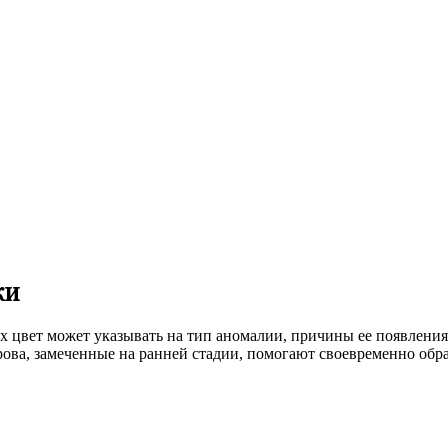
ки
Их цвет может указывать на тип аномалии, причины ее появлени
рова, замеченные на ранней стадии, помогают своевременно об