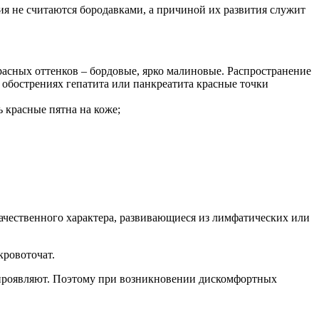
ия не считаются бородавками, а причиной их развития служит
расных оттенков – бордовые, ярко малиновые. Распространение
 обострениях гепатита или панкреатита красные точки
 красные пятна на коже;
ачественного характера, развивающиеся из лимфатических или
кровоточат.
е проявляют. Поэтому при возникновении дискомфортных