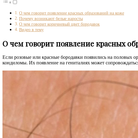
О чем говорит появление красных образований на коже
Почему возникают белые наросты
О чем говорит коричневый цвет бородавок
Видео в тему
О чем говорит появление красных об
Если розовые или красные бородавки появились на половых ор
кондиломы. Их появление на гениталиях может сопровождать