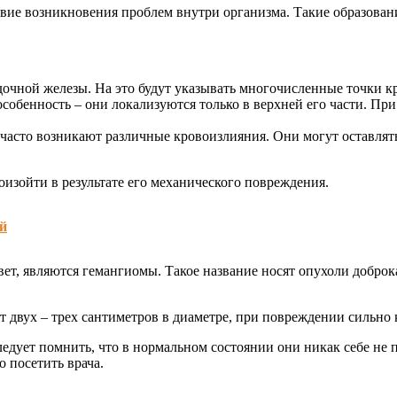
твие возникновения проблем внутри организма. Такие образован
очной железы. На это будут указывать многочисленные точки к
собенность – они локализуются только в верхней его части. При
асто возникают различные кровоизлияния. Они могут оставлять
изойти в результате его механического повреждения.
ой
т, являются гемангиомы. Такое название носят опухоли доброк
т двух – трех сантиметров в диаметре, при повреждении сильно 
ледует помнить, что в нормальном состоянии они никак себе н
 посетить врача.