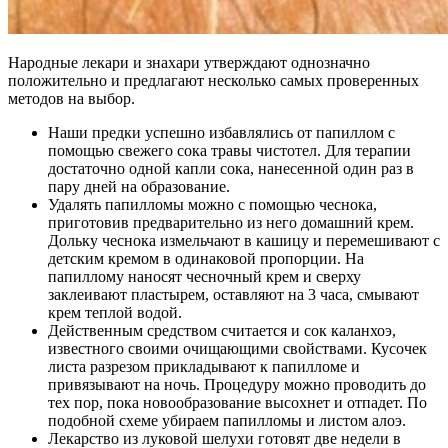
Народные лекари и знахари утверждают однозначно
положительно и предлагают несколько самых проверенных
методов на выбор.
Наши предки успешно избавлялись от папиллом с
помощью свежего сока травы чистотел. Для терапии
достаточно одной капли сока, нанесенной один раз в
пару дней на образование.
Удалять папилломы можно с помощью чеснока,
приготовив предварительно из него домашний крем.
Дольку чеснока измельчают в кашицу и перемешивают с
детским кремом в одинаковой пропорции. На
папиллому наносят чесночный крем и сверху
заклеивают пластырем, оставляют на 3 часа, смывают
крем теплой водой.
Действенным средством считается и сок каланхоэ,
известного своими очищающими свойствами. Кусочек
листа разрезом прикладывают к папилломе и
привязывают на ночь. Процедуру можно проводить до
тех пор, пока новообразование высохнет и отпадет. По
подобной схеме убираем папилломы и листом алоэ.
Лекарство из луковой шелухи готовят две недели в