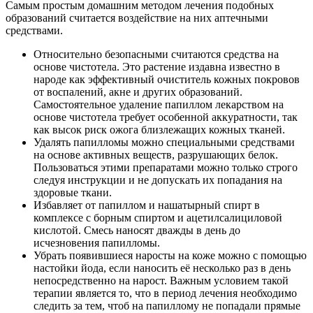
Самым простым домашним методом лечения подобных
образований считается воздействие на них аптечными
средствами.
Относительно безопасными считаются средства на
основе чистотела. Это растение издавна известно в
народе как эффективный очиститель кожных покровов
от воспалений, акне и других образований.
Самостоятельное удаление папиллом лекарством на
основе чистотела требует особенной аккуратности, так
как высок риск ожога близлежащих кожных тканей.
Удалять папилломы можно специальными средствами
на основе активных веществ, разрушающих белок.
Пользоваться этими препаратами можно только строго
следуя инструкции и не допускать их попадания на
здоровые ткани.
Избавляет от папиллом и нашатырный спирт в
комплексе с борным спиртом и ацетилсалициловой
кислотой. Смесь наносят дважды в день до
исчезновения папилломы.
Убрать появившиеся наросты на коже можно с помощью
настойки йода, если наносить её несколько раз в день
непосредственно на нарост. Важным условием такой
терапии является то, что в период лечения необходимо
следить за тем, чтоб на папиллому не попадали прямые