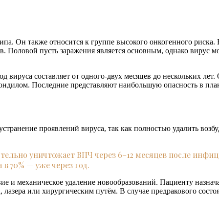
типа. Он также относится к группе высокого онкогенного риска
в. Половой пусть заражения является основным, однако вирус м
д вируса составляет от одного-двух месяцев до нескольких ле
кондилом. Последние представляют наибольшую опасность в пла
странение проявлений вируса, так как полностью удалить возбу
тельно уничтожает ВПЧ через 6–12 месяцев после инфиц
 в 70% — уже через год.
ие и механическое удаление новообразований. Пациенту назна
 лазера или хирургическим путём. В случае предракового состо