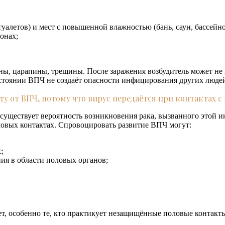
уалетов) и мест с повышенной влажностью (бань, саун, бассейно
онах;
ны, царапины, трещины. После заражения возбудитель может не 
остоянии ВПЧ не создаёт опасности инфицирования других люде
у от ВПЧ, потому что вирус передаётся при контактах с
 существует вероятность возникновения рака, вызванного этой
овых контактах. Спровоцировать развитие ВПЧ могут:
;
я в области половых органов;
т, особенно те, кто практикует незащищённые половые контакты