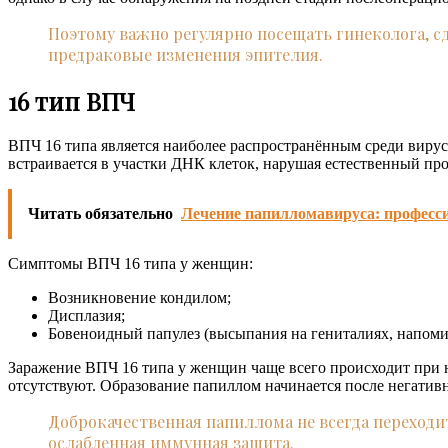
Поэтому важно регулярно посещать гинеколога, с
предраковые изменения эпителия.
16 тип ВПЧ
ВПЧ 16 типа является наиболее распространённым среди виру
встраивается в участки ДНК клеток, нарушая естественный пр
Читать обязательно
Лечение папилломавируса: професс
Симптомы ВПЧ 16 типа у женщин:
Возникновение кондилом;
Дисплазия;
Бовеноидный папулез (высыпания на гениталиях, напоми
Заражение ВПЧ 16 типа у женщин чаще всего происходит при н
отсутствуют. Образование папиллом начинается после негатив
Доброкачественная папиллома не всегда переходи
ослабленная иммунная защита.