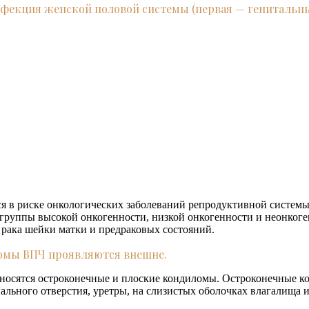
фекция женской половой системы (первая — генитальны
я в риске онкологических заболеваний репродуктивной системы
группы высокой онкогенности, низкой онкогенности и неонкоге
рака шейки матки и предраковых состояний.
омы ВПЧ проявляются внешне.
носятся остроконечные и плоские кондиломы. Остроконечные к
ального отверстия, уретры, на слизистых оболочках влагалища 