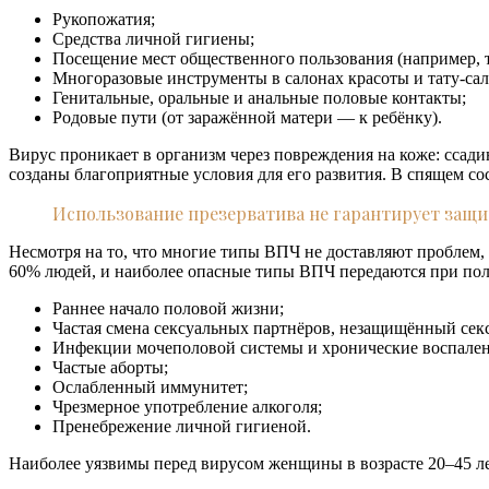
Рукопожатия;
Средства личной гигиены;
Посещение мест общественного пользования (например, т
Многоразовые инструменты в салонах красоты и тату-сал
Генитальные, оральные и анальные половые контакты;
Родовые пути (от заражённой матери — к ребёнку).
Вирус проникает в организм через повреждения на коже: ссади
созданы благоприятные условия для его развития. В спящем с
Использование презерватива не гарантирует защит
Несмотря на то, что многие типы ВПЧ не доставляют проблем,
60% людей, и наиболее опасные типы ВПЧ передаются при пол
Раннее начало половой жизни;
Частая смена сексуальных партнёров, незащищённый секс
Инфекции мочеполовой системы и хронические воспалени
Частые аборты;
Ослабленный иммунитет;
Чрезмерное употребление алкоголя;
Пренебрежение личной гигиеной.
Наиболее уязвимы перед вирусом женщины в возрасте 20–45 ле