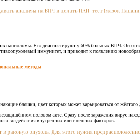
давать анализы на ВПЧ и делать ПАП-тест (мазок Папан
сов папилломы. Его диагностируют у 60% больных ВПЧ. Он относ
отивоопухолевый иммунитет, и приводит к появлению новообраз
иональные методы
нающие бляшки, цвет которых может варьироваться от жёлтого д
езащищённом половом акте. Сразу после заражения вирус наход
ного воздействия внутренних или внешних факторов.
т в раковую опухоль. Для этого нужна предрасположенн