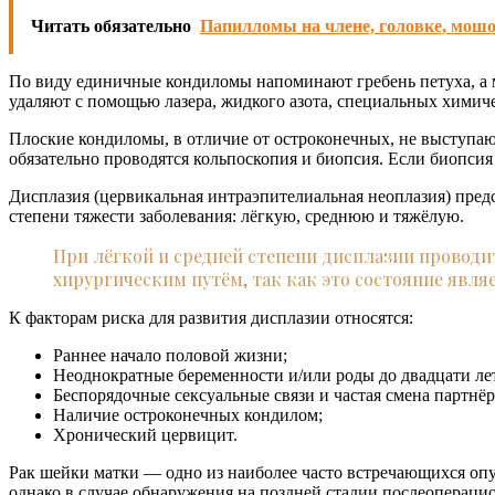
Читать обязательно
Папилломы на члене, головке, мош
По виду единичные кондиломы напоминают гребень петуха, а 
удаляют с помощью лазера, жидкого азота, специальных химиче
Плоские кондиломы, в отличие от остроконечных, не выступаю
обязательно проводятся кольпоскопия и биопсия. Если биопсия
Дисплазия (цервикальная интраэпителиальная неоплазия) пред
степени тяжести заболевания: лёгкую, среднюю и тяжёлую.
При лёгкой и средней степени дисплазии проводи
хирургическим путём, так как это состояние явля
К факторам риска для развития дисплазии относятся:
Раннее начало половой жизни;
Неоднократные беременности и/или роды до двадцати ле
Беспорядочные сексуальные связи и частая смена партнёр
Наличие остроконечных кондилом;
Хронический цервицит.
Рак шейки матки — одно из наиболее часто встречающихся опу
однако в случае обнаружения на поздней стадии послеопераци