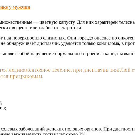
онке у мужчин
множественные — цветную капусту. Для них характерен телесн
ских веществ или слабого электротока.
т над поверхностью слизистых. Они гораздо опаснее по онкоге
 не обнаруживает дисплазии, удаляется только кондилома, в про
ставляет собой нарушение нормального строения ткани, вызван
тся медикаментозное лечение, при дисплазии тяжёлой с
ется предраковым.
т;
ов;
холевых заболеваний женских половых органов. При диагностиро
онная выживаемость составляет около 7%.