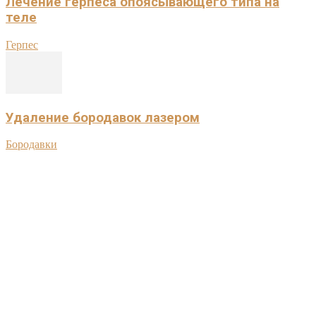
Лечение герпеса опоясывающего типа на
теле
Герпес
Удаление бородавок лазером
Бородавки