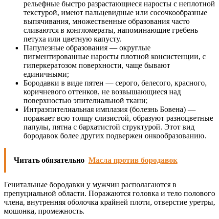
рельефные быстро разрастающиеся наросты с неплотной
текстурой, имеют пальцевидные или сосочкообразные
выпячивания, множественные образования часто
сливаются в конгломераты, напоминающие гребень
петуха или цветную капусту.
Папулезные образования — округлые
пигментированные наросты плотной консистенции, с
гиперкератозом поверхности, чаще бывают
единичными;
Бородавки в виде пятен — серого, белесого, красного,
коричневого оттенков, не возвышающиеся над
поверхностью эпителиальной ткани;
Интраэпителиальная имплазия (болезнь Бовена) —
поражает всю толщу слизистой, образуют разноцветные
папулы, пятна с бархатистой структурой. Этот вид
бородавок более других подвержен онкообразованию.
Читать обязательно
Масла против бородавок
Генитальные бородавки у мужчин располагаются в
препуциальной области. Поражаются головка и тело полового
члена, внутренняя оболочка крайней плоти, отверстие уретры,
мошонка, промежность.