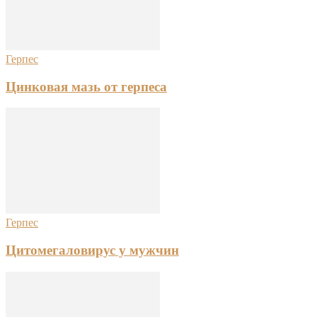
Герпес
Цинковая мазь от герпеса
Герпес
Цитомегаловирус у мужчин