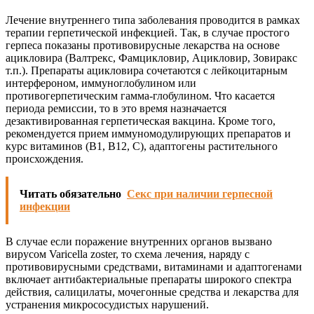
Лечение внутреннего типа заболевания проводится в рамках
терапии герпетической инфекцией. Так, в случае простого
герпеса показаны противовирусные лекарства на основе
ацикловира (Валтрекс, Фамцикловир, Ацикловир, Зовиракс
т.п.). Препараты ацикловира сочетаются с лейкоцитарным
интерфероном, иммуноглобулином или
противогерпетическим гамма-глобулином. Что касается
периода ремиссии, то в это время назначается
дезактивированная герпетическая вакцина. Кроме того,
рекомендуется прием иммуномодулирующих препаратов и
курс витаминов (В1, В12, С), адаптогены растительного
происхождения.
Читать обязательно
Секс при наличии герпесной
инфекции
В случае если поражение внутренних органов вызвано
вирусом Varicella zoster, то схема лечения, наряду с
противовирусными средствами, витаминами и адаптогенами
включает антибактериальные препараты широкого спектра
действия, салицилаты, мочегонные средства и лекарства для
устранения микрососудистых нарушений.