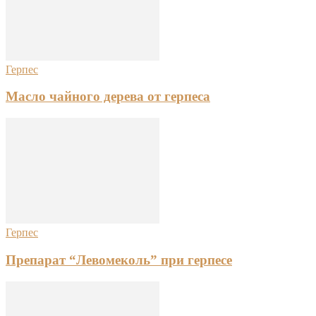
Герпес
Масло чайного дерева от герпеса
Герпес
Препарат “Левомеколь” при герпесе