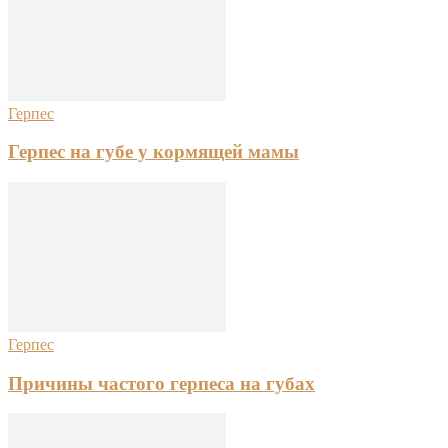
Герпес
Герпес на губе у кормящей мамы
Герпес
Причины частого герпеса на губах