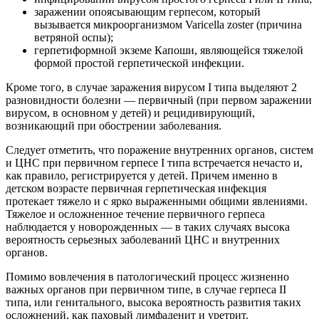
заражении опоясывающим герпесом, который
вызывается микроорганизмом Varicella zoster (причина
ветряной оспы);
герпетиформной экземе Капоши, являющейся тяжелой
формой простой герпетической инфекции.
Кроме того, в случае заражения вирусом I типа выделяют 2
разновидности болезни — первичный (при первом заражении
вирусом, в основном у детей) и рецидивирующий,
возникающий при обострении заболевания.
Следует отметить, что поражение внутренних органов, систем
и ЦНС при первичном герпесе I типа встречается нечасто и,
как правило, регистрируется у детей. Причем именно в
детском возрасте первичная герпетическая инфекция
протекает тяжело и с ярко выраженными общими явлениями.
Тяжелое и осложненное течение первичного герпеса
наблюдается у новорожденных — в таких случаях высока
вероятность серьезных заболеваний ЦНС и внутренних
органов.
Помимо вовлечения в патологический процесс жизненно
важных органов при первичном типе, в случае герпеса II
типа, или генитального, высока вероятность развития таких
осложнений, как паховый лимфаденит и уретрит.