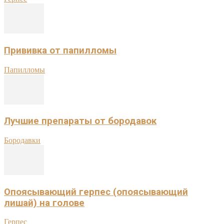
Прививка от папилломы
Папилломы
Лучшие препараты от бородавок
Бородавки
Опоясывающий герпес (опоясывающий
лишай) на голове
Герпес