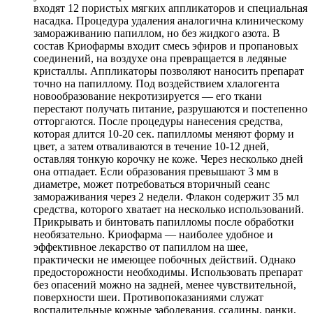
входят 12 пористых мягких аппликаторов и специальная
насадка. Процедура удаления аналогична клиническому
замораживанию папиллом, но без жидкого азота. В
состав Криофармы входит смесь эфиров и пропановых
соединений, на воздухе она превращается в ледяные
кристаллы. Аппликаторы позволяют наносить препарат
точно на папиллому. Под воздействием хлалогента
новообразование некротизируется — его ткани
перестают получать питание, разрушаются и постепенно
отторгаются. После процедуры нанесения средства,
которая длится 10-20 сек. папилломы меняют форму и
цвет, а затем отваливаются в течение 10-12 дней,
оставляя тонкую корочку не коже. Через несколько дней
она отпадает. Если образования превышают 3 мм в
диаметре, может потребоваться вторичный сеанс
замораживания через 2 недели. Флакон содержит 35 мл
средства, которого хватает на несколько использований.
Прикрывать и бинтовать папилломы после обработки
необязательно. Криофарма — наиболее удобное и
эффективное лекарство от папиллом на шее,
практически не имеющее побочных действий. Однако
предосторожности необходимы. Использовать препарат
без опасений можно на задней, менее чувствительной,
поверхности шеи. Противопоказаниями служат
воспалительные кожные заболевания, ссадины, ранки,