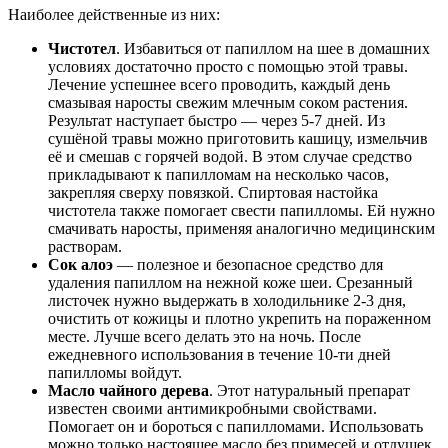
Наиболее действенные из них:
Чистотел
. Избавиться от папиллом на шее в домашних
условиях достаточно просто с помощью этой травы.
Лечение успешнее всего проводить, каждый день
смазывая наросты свежим млечным соком растения.
Результат наступает быстро — через 5-7 дней. Из
сушёной травы можно приготовить кашицу, измельчив
её и смешав с горячей водой. В этом случае средство
прикладывают к папилломам на несколько часов,
закрепляя сверху повязкой. Спиртовая настойка
чистотела также помогает свести папилломы. Ей нужно
смачивать наросты, применяя аналогично медицинским
растворам.
Сок
алоэ
— полезное и безопасное средство для
удаления папиллом на нежной коже шеи. Срезанный
листочек нужно выдержать в холодильнике 2-3 дня,
очистить от кожицы и плотно укрепить на пораженном
месте. Лучше всего делать это на ночь. После
ежедневного использования в течение 10-ти дней
папилломы войдут.
Масло
чайного
дерева
. Этот натуральный препарат
известен своими антимикробными свойствами.
Помогает он и бороться с папилломами. Использовать
можно только настоящее масло без примесей и отдушек.