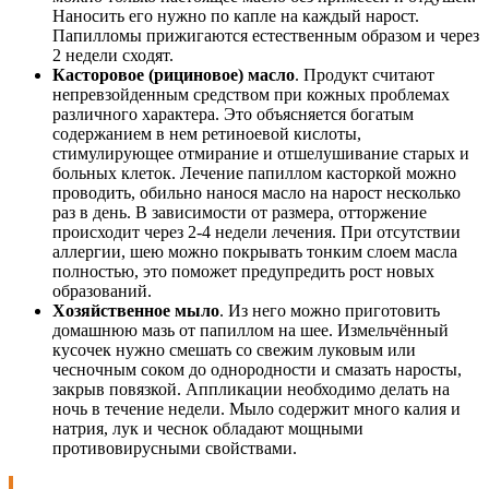
Наносить его нужно по капле на каждый нарост.
Папилломы прижигаются естественным образом и через
2 недели сходят.
Касторовое (
рициновое)
масло
. Продукт считают
непревзойденным средством при кожных проблемах
различного характера. Это объясняется богатым
содержанием в нем ретиноевой кислоты,
стимулирующее отмирание и отшелушивание старых и
больных клеток. Лечение папиллом касторкой можно
проводить, обильно нанося масло на нарост несколько
раз в день. В зависимости от размера, отторжение
происходит через 2-4 недели лечения. При отсутствии
аллергии, шею можно покрывать тонким слоем масла
полностью, это поможет предупредить рост новых
образований.
Хозяйственное
мыло
. Из него можно приготовить
домашнюю мазь от папиллом на шее. Измельчённый
кусочек нужно смешать со свежим луковым или
чесночным соком до однородности и смазать наросты,
закрыв повязкой. Аппликации необходимо делать на
ночь в течение недели. Мыло содержит много калия и
натрия, лук и чеснок обладают мощными
противовирусными свойствами.