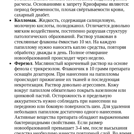
расчесы. Основаниями к запрету Криофармы являются:
период беременности, плохая свёртываемости крови,
сахарный диабет.
Колломак
. Жидкость, содержащая салициловую,
молочную кислоты, полидоканол. Отличается довольно
мягким воздействием, постепенно разрушая структуру
патологических образований. Раствор упакован в
стеклянные флаконы ёмкостью 10 мл. На каждую
папиллому нужно наносить каплю средства, повторяя
обработку дважды в день. Полное отмирание
новообразований происходит через неделю.
Ферезол
. Маслянистый коричневый раствор на основе
фенола с трикрезолом. Флакончик в 10 грамм препарата
оснащён дозатором. При нанесении на папилломы
происходит прижигание их тканей и последующая
некротизация. Раствор довольно агрессивен. Кожу
вокруг папиллом обязательно покрыть вазелином или
цинковой пастой. Осторожность и предельную
аккуратность нужно соблюдать при нанесении на
переднюю или боковую поверхность шеи. Для удаления
небольших папиллом достаточно одного нанесения.
Активные вещества препарата обладают выраженными
бактерицидными свойствами. Если размер
новообразований превышает 3-4 мм, после высыхания
средства необходимо нанести повторный слой. Во время