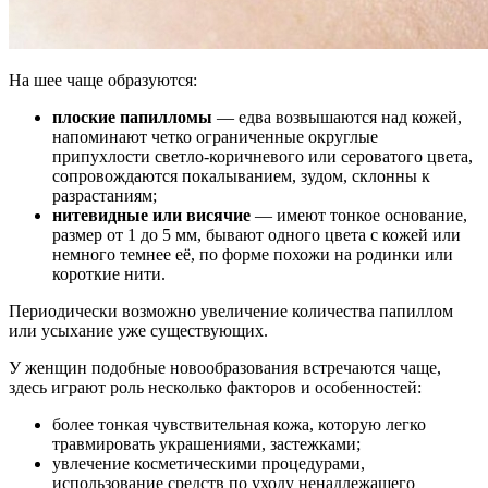
На шее чаще образуются:
плоские
папилломы
— едва возвышаются над кожей,
напоминают четко ограниченные округлые
припухлости светло-коричневого или сероватого цвета,
сопровождаются покалыванием, зудом, склонны к
разрастаниям;
нитевидные
или
висячие
— имеют тонкое основание,
размер от 1 до 5 мм, бывают одного цвета с кожей или
немного темнее её, по форме похожи на родинки или
короткие нити.
Периодически возможно увеличение количества папиллом
или усыхание уже существующих.
У женщин подобные новообразования встречаются чаще,
здесь играют роль несколько факторов и особенностей:
более тонкая чувствительная кожа, которую легко
травмировать украшениями, застежками;
увлечение косметическими процедурами,
использование средств по уходу ненадлежащего