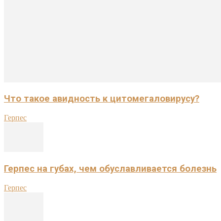
Что такое авидность к цитомегаловирусу?
Герпес
Герпес на губах, чем обуславливается болезнь
Герпес